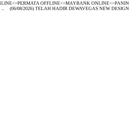
ONLINE<>PERMATA OFFLINE<>MAYBANK ONLINE<>PANIN
E ..
(06/08/2026)
TELAH HADIR DEWAVEGAS NEW DESIGN