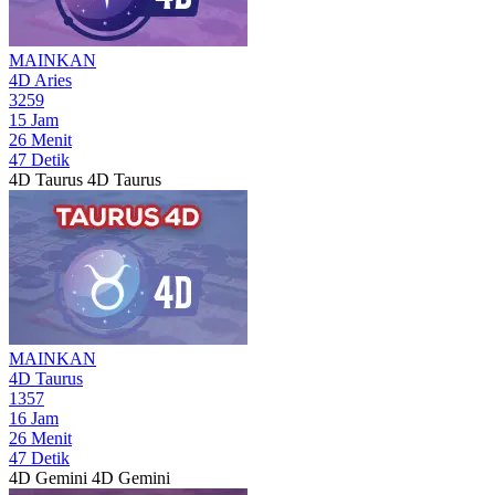
46
Detik
4D Aries
4D Aries
MAINKAN
4D Aries
3259
15
Jam
26
Menit
46
Detik
4D Taurus
4D Taurus