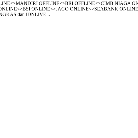
LINE<>MANDIRI OFFLINE<>BRI OFFLINE<>CIMB NIAGA 
ONLINE<>BSI ONLINE<>JAGO ONLINE<>SEABANK ONLIN
NGKAS dan IDNLIVE ..