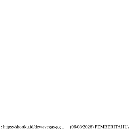
: https://shortku.id/dewavegas-gg ..
(06/08/2026)
PEMBERITAHUA