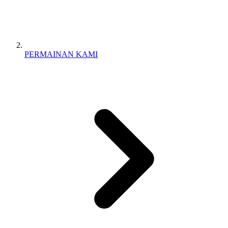
PERMAINAN KAMI