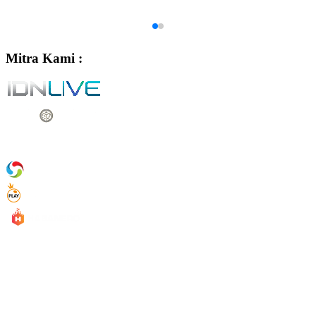
Mitra Kami :