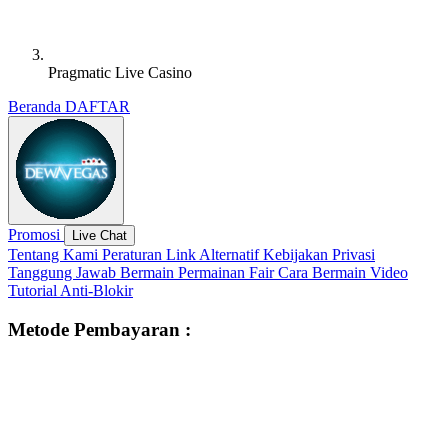
Pragmatic Live Casino
Beranda
DAFTAR
Promosi
Live Chat
Tentang Kami
Peraturan
Link Alternatif
Kebijakan Privasi
Tanggung Jawab Bermain
Permainan Fair
Cara Bermain
Video
Tutorial
Anti-Blokir
Metode Pembayaran :